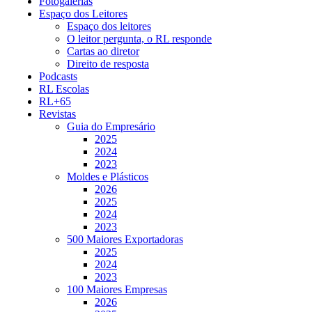
Fotogalerias
Espaço dos Leitores
Espaço dos leitores
O leitor pergunta, o RL responde
Cartas ao diretor
Direito de resposta
Podcasts
RL Escolas
RL+65
Revistas
Guia do Empresário
2025
2024
2023
Moldes e Plásticos
2026
2025
2024
2023
500 Maiores Exportadoras
2025
2024
2023
100 Maiores Empresas
2026