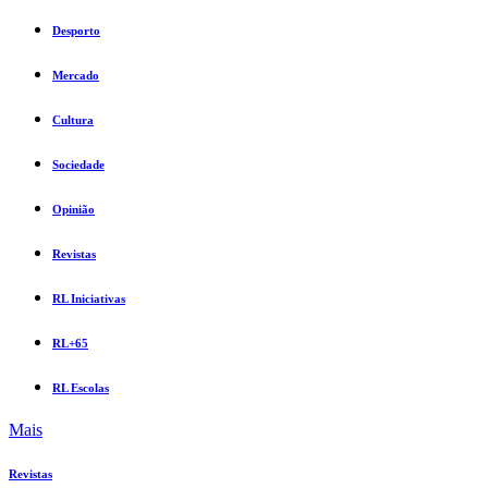
Desporto
Mercado
Cultura
Sociedade
Opinião
Revistas
RL Iniciativas
RL+65
RL Escolas
Mais
Revistas