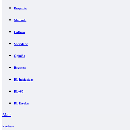
Desporto
Mercado
Cultura
Sociedade
Opinião
Revistas
RL Iniciativas
RL+65
RL Escolas
Mais
Revistas