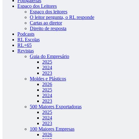
Fotogalerias
Espaço dos Leitores
Espaço dos leitores
O leitor pergunta, o RL responde
Cartas ao diretor
Direito de resposta
Podcasts
RL Escolas
RL+65
Revistas
Guia do Empresário
2025
2024
2023
Moldes e Plásticos
2026
2025
2024
2023
500 Maiores Exportadoras
2025
2024
2023
100 Maiores Empresas
2026