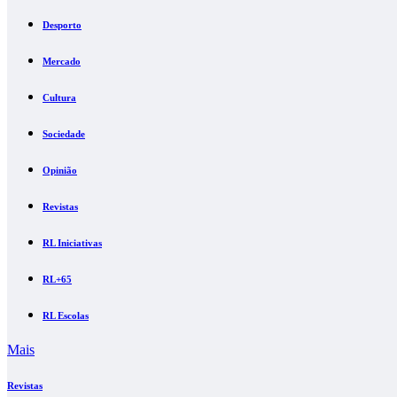
Desporto
Mercado
Cultura
Sociedade
Opinião
Revistas
RL Iniciativas
RL+65
RL Escolas
Mais
Revistas