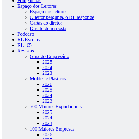
Fotogalerias
Espaço dos Leitores
Espaço dos leitores
O leitor pergunta, o RL responde
Cartas ao diretor
Direito de resposta
Podcasts
RL Escolas
RL+65
Revistas
Guia do Empresário
2025
2024
2023
Moldes e Plásticos
2026
2025
2024
2023
500 Maiores Exportadoras
2025
2024
2023
100 Maiores Empresas
2026