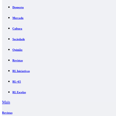
Desporto
Mercado
Cultura
Sociedade
Opinião
Revistas
RL Iniciativas
RL+65
RL Escolas
Mais
Revistas