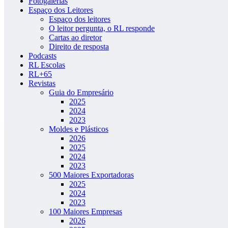
Fotogalerias
Espaço dos Leitores
Espaço dos leitores
O leitor pergunta, o RL responde
Cartas ao diretor
Direito de resposta
Podcasts
RL Escolas
RL+65
Revistas
Guia do Empresário
2025
2024
2023
Moldes e Plásticos
2026
2025
2024
2023
500 Maiores Exportadoras
2025
2024
2023
100 Maiores Empresas
2026