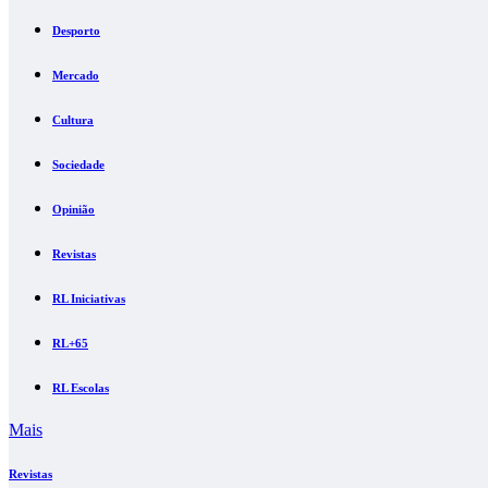
Desporto
Mercado
Cultura
Sociedade
Opinião
Revistas
RL Iniciativas
RL+65
RL Escolas
Mais
Revistas