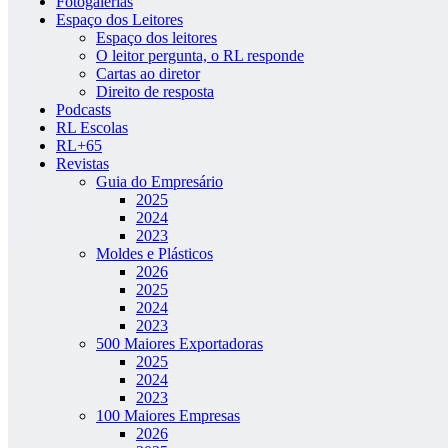
Fotogalerias
Espaço dos Leitores
Espaço dos leitores
O leitor pergunta, o RL responde
Cartas ao diretor
Direito de resposta
Podcasts
RL Escolas
RL+65
Revistas
Guia do Empresário
2025
2024
2023
Moldes e Plásticos
2026
2025
2024
2023
500 Maiores Exportadoras
2025
2024
2023
100 Maiores Empresas
2026