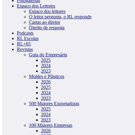
Fotogalerias
Espaço dos Leitores
Espaço dos leitores
O leitor pergunta, o RL responde
Cartas ao diretor
Direito de resposta
Podcasts
RL Escolas
RL+65
Revistas
Guia do Empresário
2025
2024
2023
Moldes e Plásticos
2026
2025
2024
2023
500 Maiores Exportadoras
2025
2024
2023
100 Maiores Empresas
2026