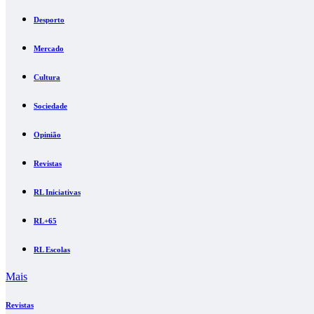
Desporto
Mercado
Cultura
Sociedade
Opinião
Revistas
RL Iniciativas
RL+65
RL Escolas
Mais
Revistas