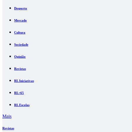
Desporto
Mercado
Cultura
Sociedade
Opinião
Revistas
RL Iniciativas
RL+65
RL Escolas
Mais
Revistas