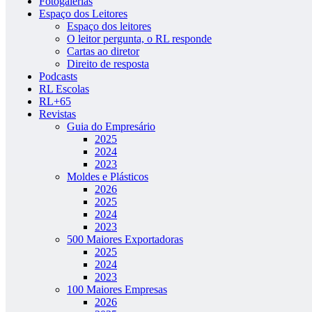
Fotogalerias
Espaço dos Leitores
Espaço dos leitores
O leitor pergunta, o RL responde
Cartas ao diretor
Direito de resposta
Podcasts
RL Escolas
RL+65
Revistas
Guia do Empresário
2025
2024
2023
Moldes e Plásticos
2026
2025
2024
2023
500 Maiores Exportadoras
2025
2024
2023
100 Maiores Empresas
2026