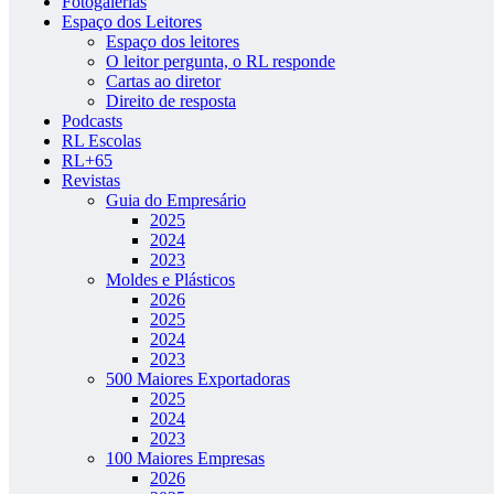
Fotogalerias
Espaço dos Leitores
Espaço dos leitores
O leitor pergunta, o RL responde
Cartas ao diretor
Direito de resposta
Podcasts
RL Escolas
RL+65
Revistas
Guia do Empresário
2025
2024
2023
Moldes e Plásticos
2026
2025
2024
2023
500 Maiores Exportadoras
2025
2024
2023
100 Maiores Empresas
2026