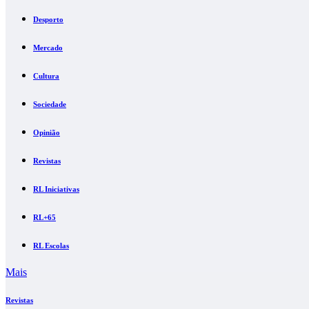
Desporto
Mercado
Cultura
Sociedade
Opinião
Revistas
RL Iniciativas
RL+65
RL Escolas
Mais
Revistas