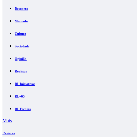
Desporto
Mercado
Cultura
Sociedade
Opinião
Revistas
RL Iniciativas
RL+65
RL Escolas
Mais
Revistas