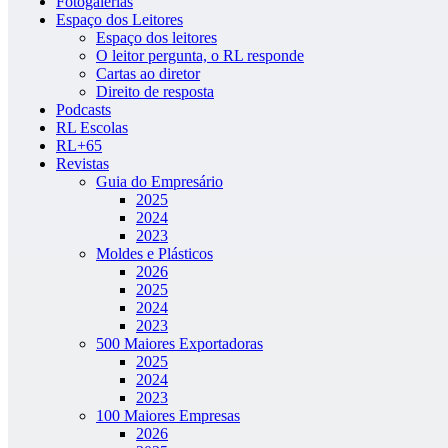
Fotogalerias
Espaço dos Leitores
Espaço dos leitores
O leitor pergunta, o RL responde
Cartas ao diretor
Direito de resposta
Podcasts
RL Escolas
RL+65
Revistas
Guia do Empresário
2025
2024
2023
Moldes e Plásticos
2026
2025
2024
2023
500 Maiores Exportadoras
2025
2024
2023
100 Maiores Empresas
2026