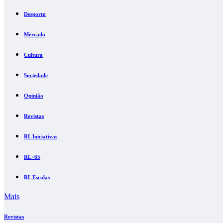
Desporto
Mercado
Cultura
Sociedade
Opinião
Revistas
RL Iniciativas
RL+65
RL Escolas
Mais
Revistas