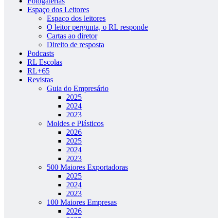
Fotogalerias
Espaço dos Leitores
Espaço dos leitores
O leitor pergunta, o RL responde
Cartas ao diretor
Direito de resposta
Podcasts
RL Escolas
RL+65
Revistas
Guia do Empresário
2025
2024
2023
Moldes e Plásticos
2026
2025
2024
2023
500 Maiores Exportadoras
2025
2024
2023
100 Maiores Empresas
2026