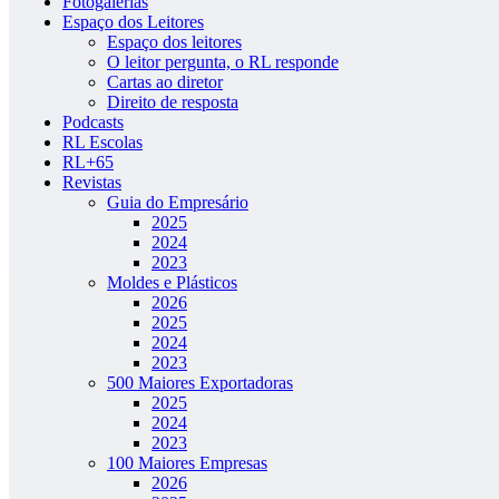
Fotogalerias
Espaço dos Leitores
Espaço dos leitores
O leitor pergunta, o RL responde
Cartas ao diretor
Direito de resposta
Podcasts
RL Escolas
RL+65
Revistas
Guia do Empresário
2025
2024
2023
Moldes e Plásticos
2026
2025
2024
2023
500 Maiores Exportadoras
2025
2024
2023
100 Maiores Empresas
2026