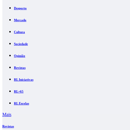
Desporto
Mercado
Cultura
Sociedade
Opinião
Revistas
RL Iniciativas
RL+65
RL Escolas
Mais
Revistas