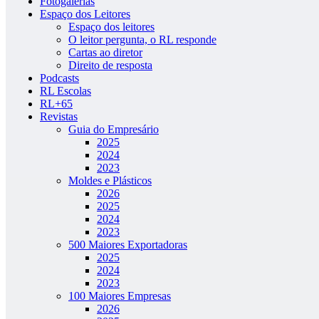
Fotogalerias
Espaço dos Leitores
Espaço dos leitores
O leitor pergunta, o RL responde
Cartas ao diretor
Direito de resposta
Podcasts
RL Escolas
RL+65
Revistas
Guia do Empresário
2025
2024
2023
Moldes e Plásticos
2026
2025
2024
2023
500 Maiores Exportadoras
2025
2024
2023
100 Maiores Empresas
2026