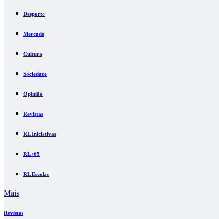
Desporto
Mercado
Cultura
Sociedade
Opinião
Revistas
RL Iniciativas
RL+65
RL Escolas
Mais
Revistas