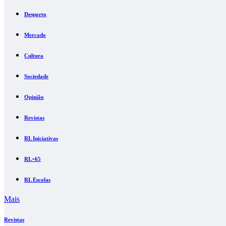
Desporto
Mercado
Cultura
Sociedade
Opinião
Revistas
RL Iniciativas
RL+65
RL Escolas
Mais
Revistas