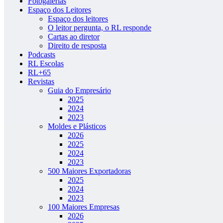
Fotogalerias
Espaço dos Leitores
Espaço dos leitores
O leitor pergunta, o RL responde
Cartas ao diretor
Direito de resposta
Podcasts
RL Escolas
RL+65
Revistas
Guia do Empresário
2025
2024
2023
Moldes e Plásticos
2026
2025
2024
2023
500 Maiores Exportadoras
2025
2024
2023
100 Maiores Empresas
2026