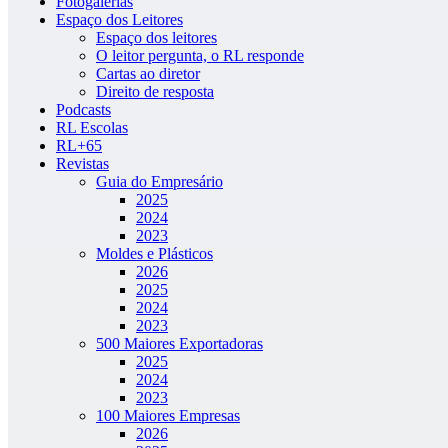
Fotogalerias
Espaço dos Leitores
Espaço dos leitores
O leitor pergunta, o RL responde
Cartas ao diretor
Direito de resposta
Podcasts
RL Escolas
RL+65
Revistas
Guia do Empresário
2025
2024
2023
Moldes e Plásticos
2026
2025
2024
2023
500 Maiores Exportadoras
2025
2024
2023
100 Maiores Empresas
2026