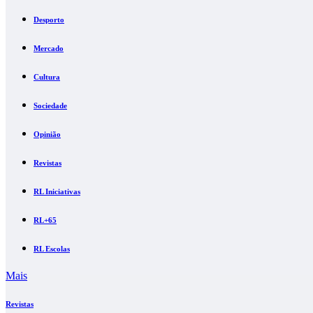
Desporto
Mercado
Cultura
Sociedade
Opinião
Revistas
RL Iniciativas
RL+65
RL Escolas
Mais
Revistas