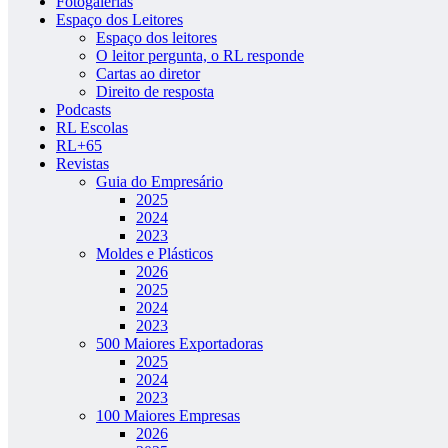
Fotogalerias
Espaço dos Leitores
Espaço dos leitores
O leitor pergunta, o RL responde
Cartas ao diretor
Direito de resposta
Podcasts
RL Escolas
RL+65
Revistas
Guia do Empresário
2025
2024
2023
Moldes e Plásticos
2026
2025
2024
2023
500 Maiores Exportadoras
2025
2024
2023
100 Maiores Empresas
2026