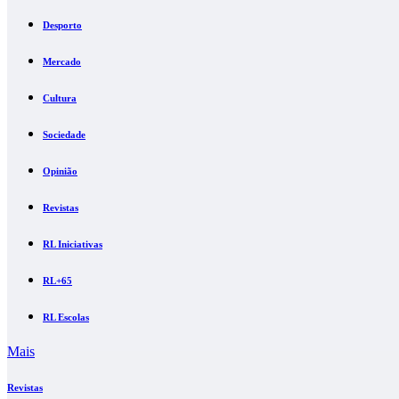
Desporto
Mercado
Cultura
Sociedade
Opinião
Revistas
RL Iniciativas
RL+65
RL Escolas
Mais
Revistas