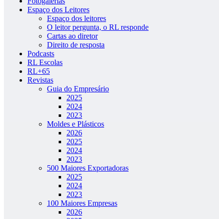
Fotogalerias
Espaço dos Leitores
Espaço dos leitores
O leitor pergunta, o RL responde
Cartas ao diretor
Direito de resposta
Podcasts
RL Escolas
RL+65
Revistas
Guia do Empresário
2025
2024
2023
Moldes e Plásticos
2026
2025
2024
2023
500 Maiores Exportadoras
2025
2024
2023
100 Maiores Empresas
2026