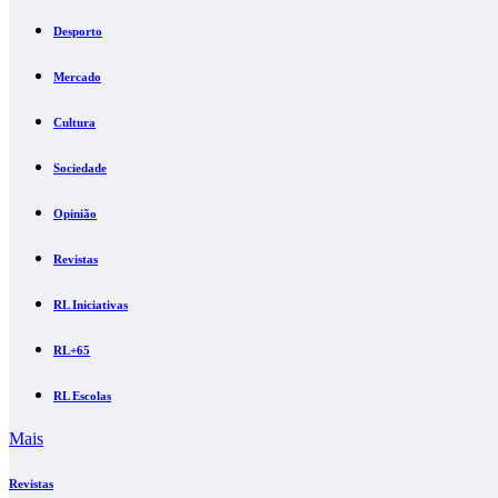
Desporto
Mercado
Cultura
Sociedade
Opinião
Revistas
RL Iniciativas
RL+65
RL Escolas
Mais
Revistas