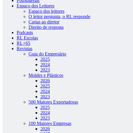
Fotogalerias
Espaço dos Leitores
Espaço dos leitores
O leitor pergunta, o RL responde
Cartas ao diretor
Direito de resposta
Podcasts
RL Escolas
RL+65
Revistas
Guia do Empresário
2025
2024
2023
Moldes e Plásticos
2026
2025
2024
2023
500 Maiores Exportadoras
2025
2024
2023
100 Maiores Empresas
2026