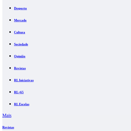
Desporto
Mercado
Cultura
Sociedade
Opinião
Revistas
RL Iniciativas
RL+65
RL Escolas
Mais
Revistas