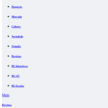
Desporto
Mercado
Cultura
Sociedade
Opinião
Revistas
RL Iniciativas
RL+65
RL Escolas
Mais
Revistas