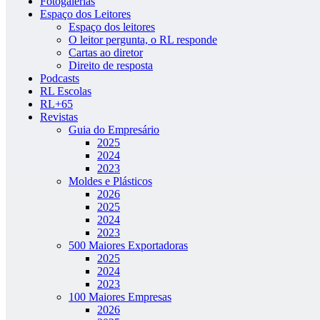
Fotogalerias
Espaço dos Leitores
Espaço dos leitores
O leitor pergunta, o RL responde
Cartas ao diretor
Direito de resposta
Podcasts
RL Escolas
RL+65
Revistas
Guia do Empresário
2025
2024
2023
Moldes e Plásticos
2026
2025
2024
2023
500 Maiores Exportadoras
2025
2024
2023
100 Maiores Empresas
2026