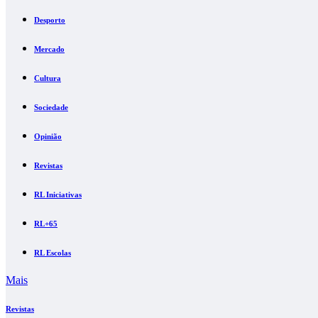
Desporto
Mercado
Cultura
Sociedade
Opinião
Revistas
RL Iniciativas
RL+65
RL Escolas
Mais
Revistas