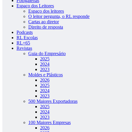
Fotogalerias
Espaço dos Leitores
Espaço dos leitores
O leitor pergunta, o RL responde
Cartas ao diretor
Direito de resposta
Podcasts
RL Escolas
RL+65
Revistas
Guia do Empresário
2025
2024
2023
Moldes e Plásticos
2026
2025
2024
2023
500 Maiores Exportadoras
2025
2024
2023
100 Maiores Empresas
2026