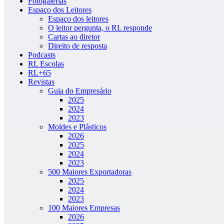
Fotogalerias
Espaço dos Leitores
Espaço dos leitores
O leitor pergunta, o RL responde
Cartas ao diretor
Direito de resposta
Podcasts
RL Escolas
RL+65
Revistas
Guia do Empresário
2025
2024
2023
Moldes e Plásticos
2026
2025
2024
2023
500 Maiores Exportadoras
2025
2024
2023
100 Maiores Empresas
2026