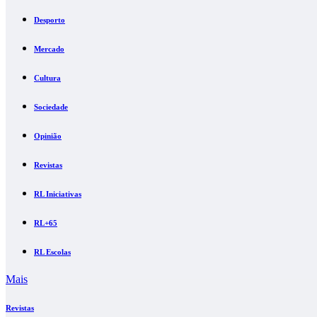
Desporto
Mercado
Cultura
Sociedade
Opinião
Revistas
RL Iniciativas
RL+65
RL Escolas
Mais
Revistas