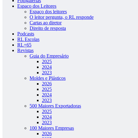
Fotogalerias
Espaço dos Leitores
Espaço dos leitores
O leitor pergunta, o RL responde
Cartas ao diretor
Direito de resposta
Podcasts
RL Escolas
RL+65
Revistas
Guia do Empresário
2025
2024
2023
Moldes e Plásticos
2026
2025
2024
2023
500 Maiores Exportadoras
2025
2024
2023
100 Maiores Empresas
2026