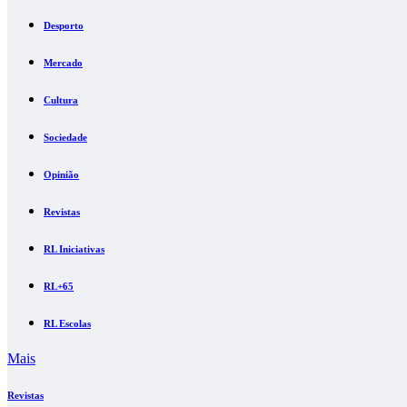
Desporto
Mercado
Cultura
Sociedade
Opinião
Revistas
RL Iniciativas
RL+65
RL Escolas
Mais
Revistas