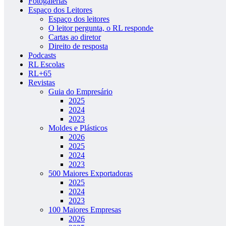
Fotogalerias
Espaço dos Leitores
Espaço dos leitores
O leitor pergunta, o RL responde
Cartas ao diretor
Direito de resposta
Podcasts
RL Escolas
RL+65
Revistas
Guia do Empresário
2025
2024
2023
Moldes e Plásticos
2026
2025
2024
2023
500 Maiores Exportadoras
2025
2024
2023
100 Maiores Empresas
2026