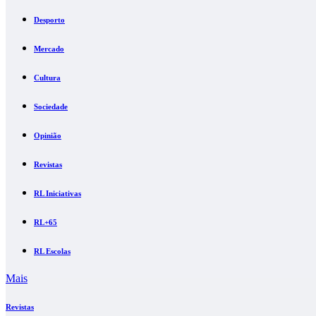
Desporto
Mercado
Cultura
Sociedade
Opinião
Revistas
RL Iniciativas
RL+65
RL Escolas
Mais
Revistas