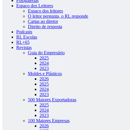
Fotogalerias
Espaço dos Leitores
Espaço dos leitores
O leitor pergunta, o RL responde
Cartas ao diretor
Direito de resposta
Podcasts
RL Escolas
RL+65
Revistas
Guia do Empresário
2025
2024
2023
Moldes e Plásticos
2026
2025
2024
2023
500 Maiores Exportadoras
2025
2024
2023
100 Maiores Empresas
2026