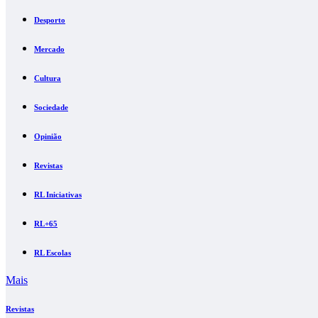
Desporto
Mercado
Cultura
Sociedade
Opinião
Revistas
RL Iniciativas
RL+65
RL Escolas
Mais
Revistas