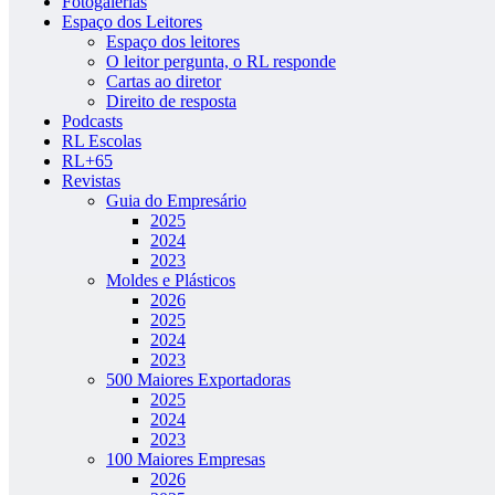
Fotogalerias
Espaço dos Leitores
Espaço dos leitores
O leitor pergunta, o RL responde
Cartas ao diretor
Direito de resposta
Podcasts
RL Escolas
RL+65
Revistas
Guia do Empresário
2025
2024
2023
Moldes e Plásticos
2026
2025
2024
2023
500 Maiores Exportadoras
2025
2024
2023
100 Maiores Empresas
2026