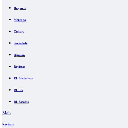
Desporto
Mercado
Cultura
Sociedade
Opinião
Revistas
RL Iniciativas
RL+65
RL Escolas
Mais
Revistas