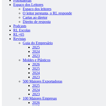
Fotogalerias
Espaço dos Leitores
Espaço dos leitores
O leitor pergunta, o RL responde
Cartas ao diretor
Direito de resposta
Podcasts
RL Escolas
RL+65
Revistas
Guia do Empresário
2025
2024
2023
Moldes e Plásticos
2026
2025
2024
2023
500 Maiores Exportadoras
2025
2024
2023
100 Maiores Empresas
2026