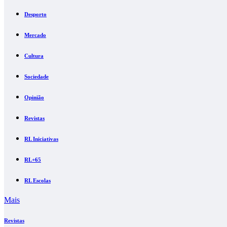
Desporto
Mercado
Cultura
Sociedade
Opinião
Revistas
RL Iniciativas
RL+65
RL Escolas
Mais
Revistas