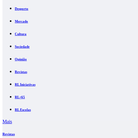
Desporto
Mercado
Cultura
Sociedade
Opinião
Revistas
RL Iniciativas
RL+65
RL Escolas
Mais
Revistas