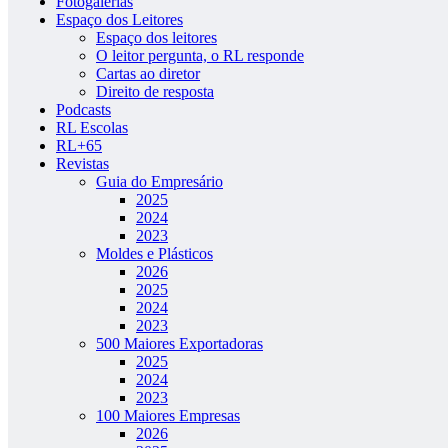
Fotogalerias
Espaço dos Leitores
Espaço dos leitores
O leitor pergunta, o RL responde
Cartas ao diretor
Direito de resposta
Podcasts
RL Escolas
RL+65
Revistas
Guia do Empresário
2025
2024
2023
Moldes e Plásticos
2026
2025
2024
2023
500 Maiores Exportadoras
2025
2024
2023
100 Maiores Empresas
2026