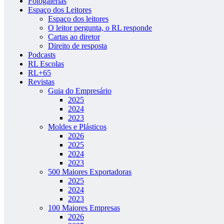
Fotogalerias
Espaço dos Leitores
Espaço dos leitores
O leitor pergunta, o RL responde
Cartas ao diretor
Direito de resposta
Podcasts
RL Escolas
RL+65
Revistas
Guia do Empresário
2025
2024
2023
Moldes e Plásticos
2026
2025
2024
2023
500 Maiores Exportadoras
2025
2024
2023
100 Maiores Empresas
2026