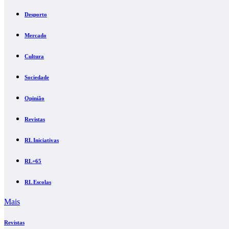
Desporto
Mercado
Cultura
Sociedade
Opinião
Revistas
RL Iniciativas
RL+65
RL Escolas
Mais
Revistas