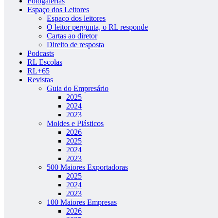
Fotogalerias
Espaço dos Leitores
Espaço dos leitores
O leitor pergunta, o RL responde
Cartas ao diretor
Direito de resposta
Podcasts
RL Escolas
RL+65
Revistas
Guia do Empresário
2025
2024
2023
Moldes e Plásticos
2026
2025
2024
2023
500 Maiores Exportadoras
2025
2024
2023
100 Maiores Empresas
2026