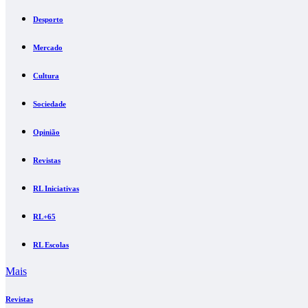
Desporto
Mercado
Cultura
Sociedade
Opinião
Revistas
RL Iniciativas
RL+65
RL Escolas
Mais
Revistas