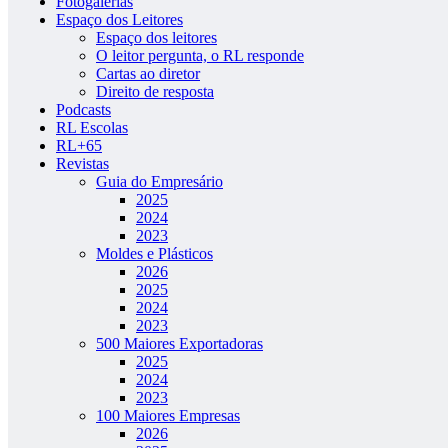
Fotogalerias
Espaço dos Leitores
Espaço dos leitores
O leitor pergunta, o RL responde
Cartas ao diretor
Direito de resposta
Podcasts
RL Escolas
RL+65
Revistas
Guia do Empresário
2025
2024
2023
Moldes e Plásticos
2026
2025
2024
2023
500 Maiores Exportadoras
2025
2024
2023
100 Maiores Empresas
2026