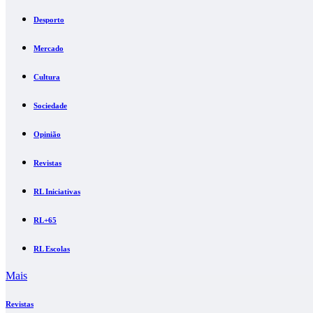
Desporto
Mercado
Cultura
Sociedade
Opinião
Revistas
RL Iniciativas
RL+65
RL Escolas
Mais
Revistas