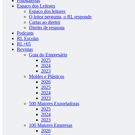
Fotogalerias
Espaço dos Leitores
Espaço dos leitores
O leitor pergunta, o RL responde
Cartas ao diretor
Direito de resposta
Podcasts
RL Escolas
RL+65
Revistas
Guia do Empresário
2025
2024
2023
Moldes e Plásticos
2026
2025
2024
2023
500 Maiores Exportadoras
2025
2024
2023
100 Maiores Empresas
2026