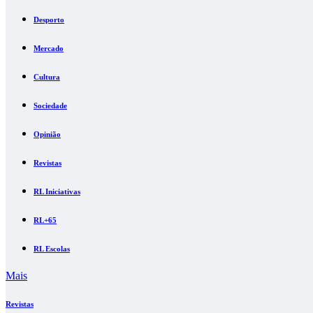
Desporto
Mercado
Cultura
Sociedade
Opinião
Revistas
RL Iniciativas
RL+65
RL Escolas
Mais
Revistas