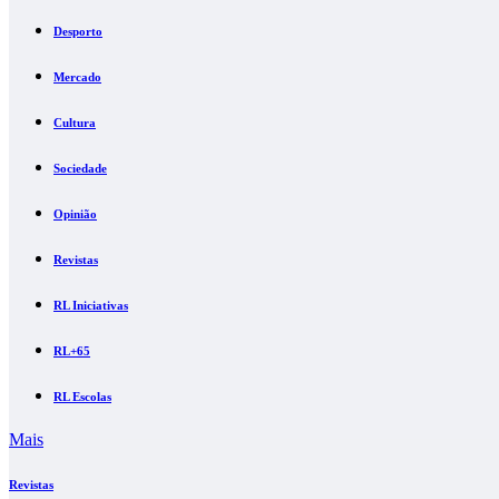
Desporto
Mercado
Cultura
Sociedade
Opinião
Revistas
RL Iniciativas
RL+65
RL Escolas
Mais
Revistas