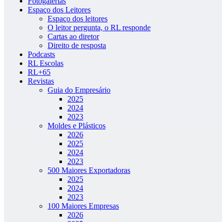
Fotogalerias
Espaço dos Leitores
Espaço dos leitores
O leitor pergunta, o RL responde
Cartas ao diretor
Direito de resposta
Podcasts
RL Escolas
RL+65
Revistas
Guia do Empresário
2025
2024
2023
Moldes e Plásticos
2026
2025
2024
2023
500 Maiores Exportadoras
2025
2024
2023
100 Maiores Empresas
2026