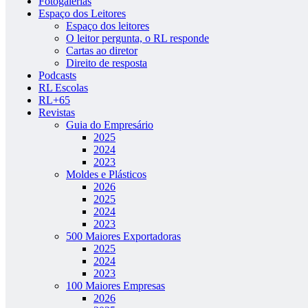
Fotogalerias
Espaço dos Leitores
Espaço dos leitores
O leitor pergunta, o RL responde
Cartas ao diretor
Direito de resposta
Podcasts
RL Escolas
RL+65
Revistas
Guia do Empresário
2025
2024
2023
Moldes e Plásticos
2026
2025
2024
2023
500 Maiores Exportadoras
2025
2024
2023
100 Maiores Empresas
2026