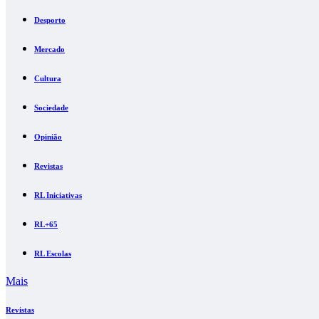
Desporto
Mercado
Cultura
Sociedade
Opinião
Revistas
RL Iniciativas
RL+65
RL Escolas
Mais
Revistas