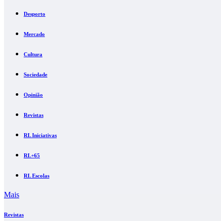
Desporto
Mercado
Cultura
Sociedade
Opinião
Revistas
RL Iniciativas
RL+65
RL Escolas
Mais
Revistas