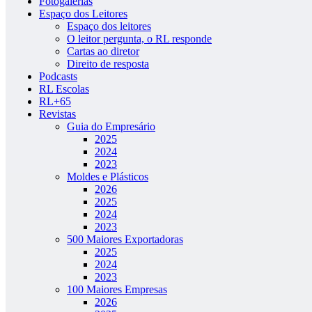
Fotogalerias
Espaço dos Leitores
Espaço dos leitores
O leitor pergunta, o RL responde
Cartas ao diretor
Direito de resposta
Podcasts
RL Escolas
RL+65
Revistas
Guia do Empresário
2025
2024
2023
Moldes e Plásticos
2026
2025
2024
2023
500 Maiores Exportadoras
2025
2024
2023
100 Maiores Empresas
2026