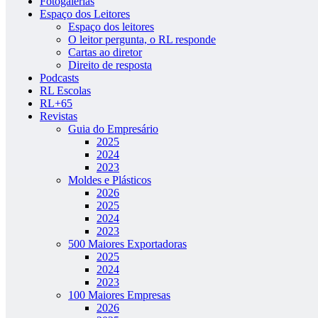
Fotogalerias
Espaço dos Leitores
Espaço dos leitores
O leitor pergunta, o RL responde
Cartas ao diretor
Direito de resposta
Podcasts
RL Escolas
RL+65
Revistas
Guia do Empresário
2025
2024
2023
Moldes e Plásticos
2026
2025
2024
2023
500 Maiores Exportadoras
2025
2024
2023
100 Maiores Empresas
2026