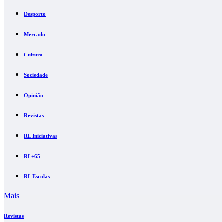
Desporto
Mercado
Cultura
Sociedade
Opinião
Revistas
RL Iniciativas
RL+65
RL Escolas
Mais
Revistas