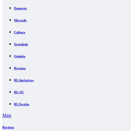
Desporto
Mercado
Cultura
Sociedade
Opinião
Revistas
RL Iniciativas
RL+65
RL Escolas
Mais
Revistas