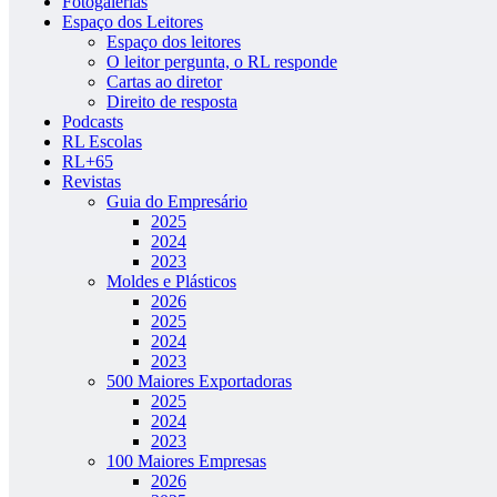
Fotogalerias
Espaço dos Leitores
Espaço dos leitores
O leitor pergunta, o RL responde
Cartas ao diretor
Direito de resposta
Podcasts
RL Escolas
RL+65
Revistas
Guia do Empresário
2025
2024
2023
Moldes e Plásticos
2026
2025
2024
2023
500 Maiores Exportadoras
2025
2024
2023
100 Maiores Empresas
2026