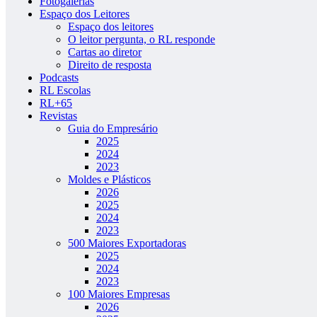
Fotogalerias
Espaço dos Leitores
Espaço dos leitores
O leitor pergunta, o RL responde
Cartas ao diretor
Direito de resposta
Podcasts
RL Escolas
RL+65
Revistas
Guia do Empresário
2025
2024
2023
Moldes e Plásticos
2026
2025
2024
2023
500 Maiores Exportadoras
2025
2024
2023
100 Maiores Empresas
2026