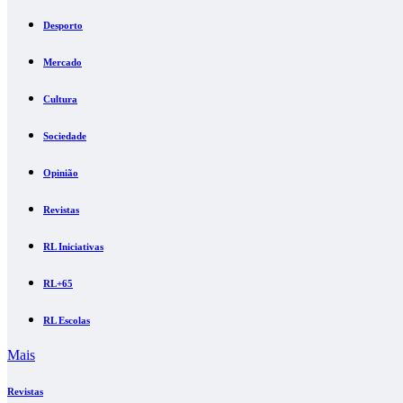
Desporto
Mercado
Cultura
Sociedade
Opinião
Revistas
RL Iniciativas
RL+65
RL Escolas
Mais
Revistas