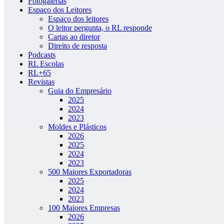
Fotogalerias
Espaço dos Leitores
Espaço dos leitores
O leitor pergunta, o RL responde
Cartas ao diretor
Direito de resposta
Podcasts
RL Escolas
RL+65
Revistas
Guia do Empresário
2025
2024
2023
Moldes e Plásticos
2026
2025
2024
2023
500 Maiores Exportadoras
2025
2024
2023
100 Maiores Empresas
2026