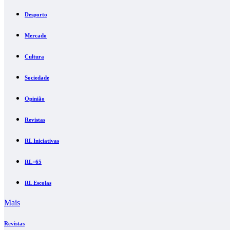
Desporto
Mercado
Cultura
Sociedade
Opinião
Revistas
RL Iniciativas
RL+65
RL Escolas
Mais
Revistas