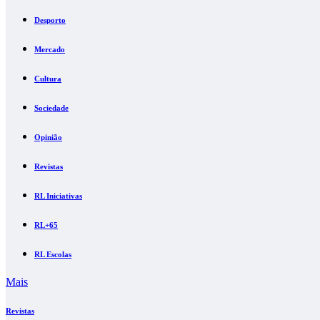
Desporto
Mercado
Cultura
Sociedade
Opinião
Revistas
RL Iniciativas
RL+65
RL Escolas
Mais
Revistas