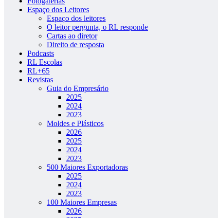
Fotogalerias
Espaço dos Leitores
Espaço dos leitores
O leitor pergunta, o RL responde
Cartas ao diretor
Direito de resposta
Podcasts
RL Escolas
RL+65
Revistas
Guia do Empresário
2025
2024
2023
Moldes e Plásticos
2026
2025
2024
2023
500 Maiores Exportadoras
2025
2024
2023
100 Maiores Empresas
2026