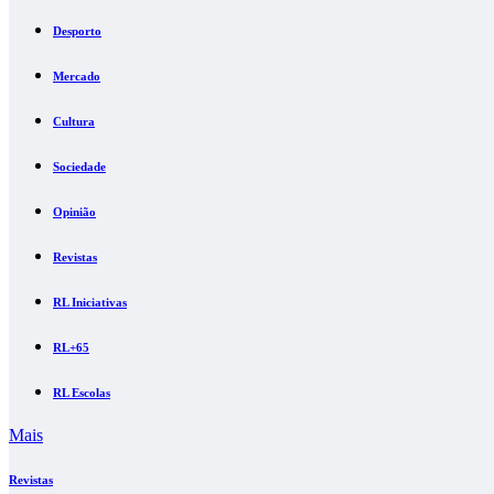
Desporto
Mercado
Cultura
Sociedade
Opinião
Revistas
RL Iniciativas
RL+65
RL Escolas
Mais
Revistas