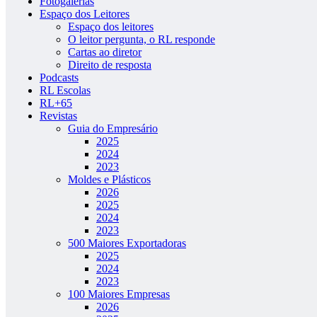
Fotogalerias
Espaço dos Leitores
Espaço dos leitores
O leitor pergunta, o RL responde
Cartas ao diretor
Direito de resposta
Podcasts
RL Escolas
RL+65
Revistas
Guia do Empresário
2025
2024
2023
Moldes e Plásticos
2026
2025
2024
2023
500 Maiores Exportadoras
2025
2024
2023
100 Maiores Empresas
2026