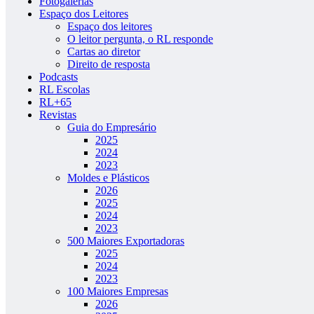
Fotogalerias
Espaço dos Leitores
Espaço dos leitores
O leitor pergunta, o RL responde
Cartas ao diretor
Direito de resposta
Podcasts
RL Escolas
RL+65
Revistas
Guia do Empresário
2025
2024
2023
Moldes e Plásticos
2026
2025
2024
2023
500 Maiores Exportadoras
2025
2024
2023
100 Maiores Empresas
2026