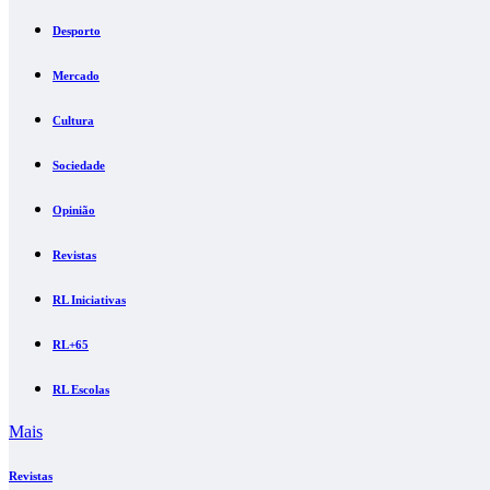
Desporto
Mercado
Cultura
Sociedade
Opinião
Revistas
RL Iniciativas
RL+65
RL Escolas
Mais
Revistas