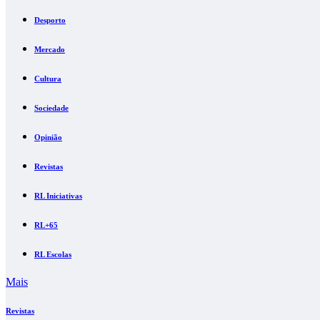
Desporto
Mercado
Cultura
Sociedade
Opinião
Revistas
RL Iniciativas
RL+65
RL Escolas
Mais
Revistas