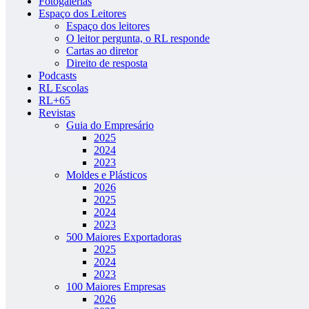
Fotogalerias
Espaço dos Leitores
Espaço dos leitores
O leitor pergunta, o RL responde
Cartas ao diretor
Direito de resposta
Podcasts
RL Escolas
RL+65
Revistas
Guia do Empresário
2025
2024
2023
Moldes e Plásticos
2026
2025
2024
2023
500 Maiores Exportadoras
2025
2024
2023
100 Maiores Empresas
2026