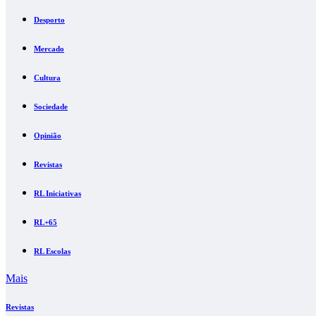
Desporto
Mercado
Cultura
Sociedade
Opinião
Revistas
RL Iniciativas
RL+65
RL Escolas
Mais
Revistas