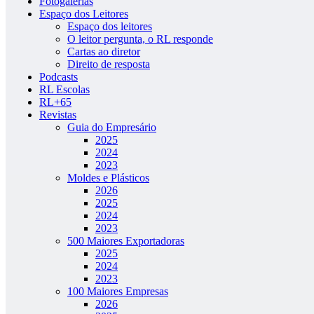
Fotogalerias
Espaço dos Leitores
Espaço dos leitores
O leitor pergunta, o RL responde
Cartas ao diretor
Direito de resposta
Podcasts
RL Escolas
RL+65
Revistas
Guia do Empresário
2025
2024
2023
Moldes e Plásticos
2026
2025
2024
2023
500 Maiores Exportadoras
2025
2024
2023
100 Maiores Empresas
2026