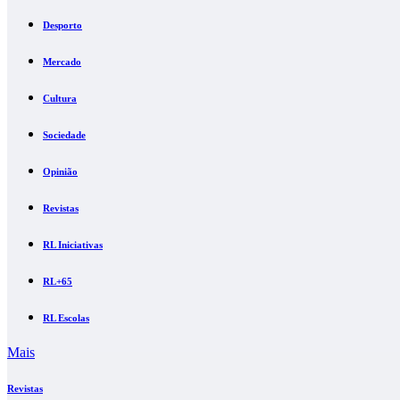
Desporto
Mercado
Cultura
Sociedade
Opinião
Revistas
RL Iniciativas
RL+65
RL Escolas
Mais
Revistas