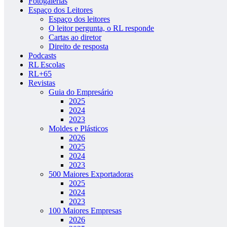
Fotogalerias
Espaço dos Leitores
Espaço dos leitores
O leitor pergunta, o RL responde
Cartas ao diretor
Direito de resposta
Podcasts
RL Escolas
RL+65
Revistas
Guia do Empresário
2025
2024
2023
Moldes e Plásticos
2026
2025
2024
2023
500 Maiores Exportadoras
2025
2024
2023
100 Maiores Empresas
2026