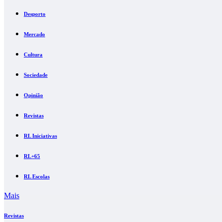
Desporto
Mercado
Cultura
Sociedade
Opinião
Revistas
RL Iniciativas
RL+65
RL Escolas
Mais
Revistas