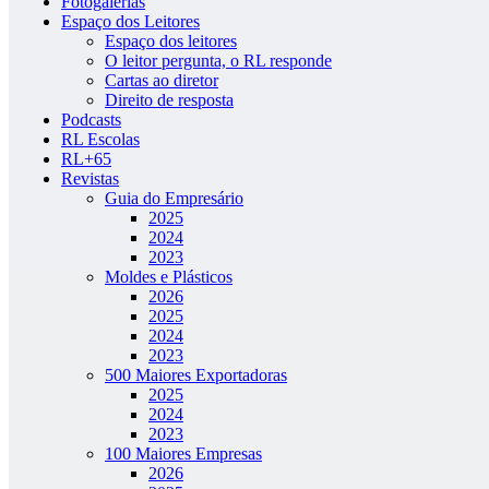
Fotogalerias
Espaço dos Leitores
Espaço dos leitores
O leitor pergunta, o RL responde
Cartas ao diretor
Direito de resposta
Podcasts
RL Escolas
RL+65
Revistas
Guia do Empresário
2025
2024
2023
Moldes e Plásticos
2026
2025
2024
2023
500 Maiores Exportadoras
2025
2024
2023
100 Maiores Empresas
2026