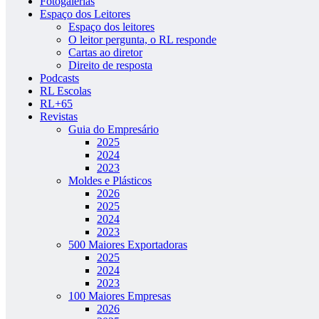
Fotogalerias
Espaço dos Leitores
Espaço dos leitores
O leitor pergunta, o RL responde
Cartas ao diretor
Direito de resposta
Podcasts
RL Escolas
RL+65
Revistas
Guia do Empresário
2025
2024
2023
Moldes e Plásticos
2026
2025
2024
2023
500 Maiores Exportadoras
2025
2024
2023
100 Maiores Empresas
2026