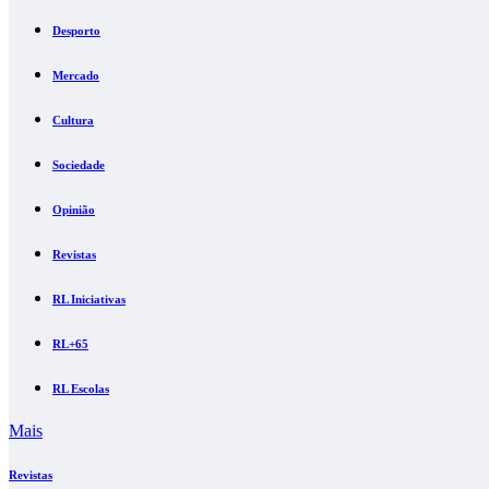
Desporto
Mercado
Cultura
Sociedade
Opinião
Revistas
RL Iniciativas
RL+65
RL Escolas
Mais
Revistas