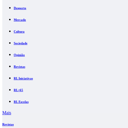
Desporto
Mercado
Cultura
Sociedade
Opinião
Revistas
RL Iniciativas
RL+65
RL Escolas
Mais
Revistas