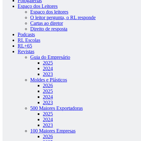
Fotogalerias
Espaço dos Leitores
Espaço dos leitores
O leitor pergunta, o RL responde
Cartas ao diretor
Direito de resposta
Podcasts
RL Escolas
RL+65
Revistas
Guia do Empresário
2025
2024
2023
Moldes e Plásticos
2026
2025
2024
2023
500 Maiores Exportadoras
2025
2024
2023
100 Maiores Empresas
2026