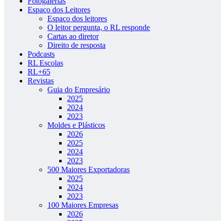
Fotogalerias
Espaço dos Leitores
Espaço dos leitores
O leitor pergunta, o RL responde
Cartas ao diretor
Direito de resposta
Podcasts
RL Escolas
RL+65
Revistas
Guia do Empresário
2025
2024
2023
Moldes e Plásticos
2026
2025
2024
2023
500 Maiores Exportadoras
2025
2024
2023
100 Maiores Empresas
2026