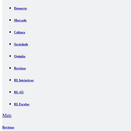
Desporto
Mercado
Cultura
Sociedade
Opinião
Revistas
RL Iniciativas
RL+65
RL Escolas
Mais
Revistas