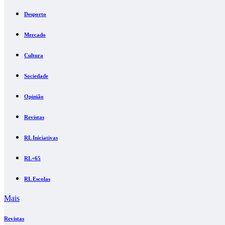
Desporto
Mercado
Cultura
Sociedade
Opinião
Revistas
RL Iniciativas
RL+65
RL Escolas
Mais
Revistas