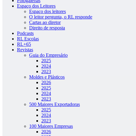
Fotogalerias
Espaço dos Leitores
Espaço dos leitores
O leitor pergunta, o RL responde
Cartas ao diretor
Direito de resposta
Podcasts
RL Escolas
RL+65
Revistas
Guia do Empresário
2025
2024
2023
Moldes e Plásticos
2026
2025
2024
2023
500 Maiores Exportadoras
2025
2024
2023
100 Maiores Empresas
2026