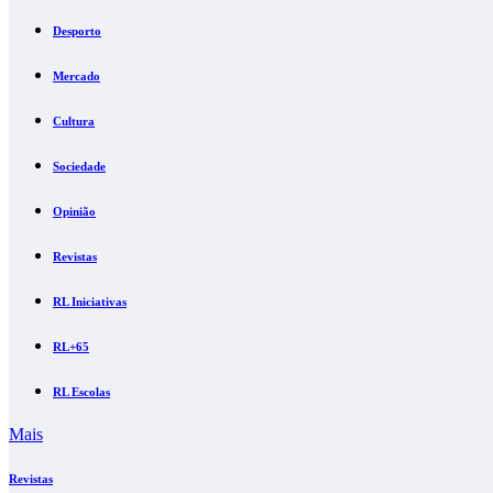
Desporto
Mercado
Cultura
Sociedade
Opinião
Revistas
RL Iniciativas
RL+65
RL Escolas
Mais
Revistas