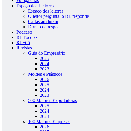
Fotogalerias
Espaço dos Leitores
Espaço dos leitores
O leitor pergunta, o RL responde
Cartas ao diretor
Direito de resposta
Podcasts
RL Escolas
RL+65
Revistas
Guia do Empresário
2025
2024
2023
Moldes e Plásticos
2026
2025
2024
2023
500 Maiores Exportadoras
2025
2024
2023
100 Maiores Empresas
2026