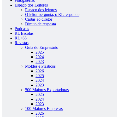
Fotogalerias
Espaço dos Leitores
Espaço dos leitores
O leitor pergunta, o RL responde
Cartas ao diretor
Direito de resposta
Podcasts
RL Escolas
RL+65
Revistas
Guia do Empresário
2025
2024
2023
Moldes e Plásticos
2026
2025
2024
2023
500 Maiores Exportadoras
2025
2024
2023
100 Maiores Empresas
2026