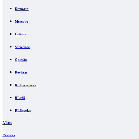
Desporto
Mercado
Cultura
Sociedade
Opinião
Revistas
RL Iniciativas
RL+65
RL Escolas
Mais
Revistas